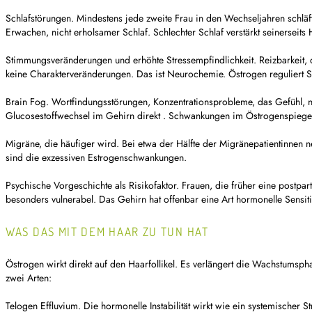
Schlafstörungen. Mindestens jede zweite Frau in den Wechseljahren schläft
Erwachen, nicht erholsamer Schlaf. Schlechter Schlaf verstärkt seinerseits H
Stimmungsveränderungen und erhöhte Stressempfindlichkeit. Reizbarkeit, 
keine Charakterveränderungen. Das ist Neurochemie. Östrogen reguliert 
Brain Fog. Wortfindungsstörungen, Konzentrationsprobleme, das Gefühl, nic
Glucosestoffwechsel im Gehirn direkt . Schwankungen im Östrogenspiegel s
Migräne, die häufiger wird. Bei etwa der Hälfte der Migränepatientinnen
sind die exzessiven Estrogenschwankungen.
Psychische Vorgeschichte als Risikofaktor. Frauen, die früher eine postp
besonders vulnerabel. Das Gehirn hat offenbar eine Art hormonelle Sensitiv
WAS DAS MIT DEM HAAR ZU TUN HAT
Östrogen wirkt direkt auf den Haarfollikel. Es verlängert die Wachstumspha
zwei Arten:
Telogen Effluvium. Die hormonelle Instabilität wirkt wie ein systemischer 