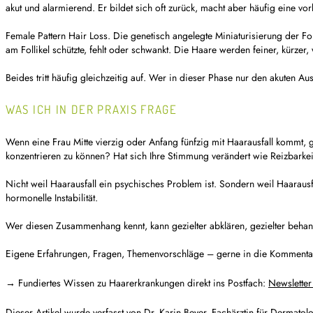
akut und alarmierend. Er bildet sich oft zurück, macht aber häufig eine v
Female Pattern Hair Loss. Die genetisch angelegte Miniaturisierung der Fo
am Follikel schützte, fehlt oder schwankt. Die Haare werden feiner, kürzer
Beides tritt häufig gleichzeitig auf. Wer in dieser Phase nur den akuten A
WAS ICH IN DER PRAXIS FRAGE
Wenn eine Frau Mitte vierzig oder Anfang fünfzig mit Haarausfall kommt
konzentrieren zu können? Hat sich Ihre Stimmung verändert wie Reizbarke
Nicht weil Haarausfall ein psychisches Problem ist. Sondern weil Haarau
hormonelle Instabilität.
Wer diesen Zusammenhang kennt, kann gezielter abklären, gezielter behand
Eigene Erfahrungen, Fragen, Themenvorschläge – gerne in die Kommenta
→ Fundiertes Wissen zu Haarerkrankungen direkt ins Postfach:
Newsletter
Dieser Artikel wurde verfasst von Dr. Karin Beyer, Fachärztin für Dermato