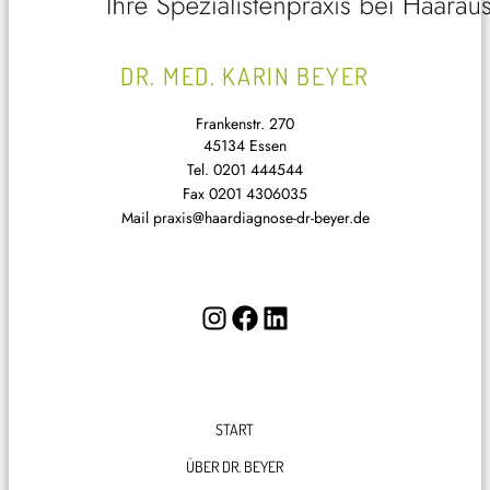
DR. MED. KARIN BEYER
Frankenstr. 270
45134 Essen
Tel.
0201 444544
Fax
0201 4306035
Mail
praxis@haardiagnose-dr-beyer.de
I
F
L
n
a
i
s
c
n
t
e
k
START
a
b
e
g
o
d
ÜBER DR. BEYER
r
o
I