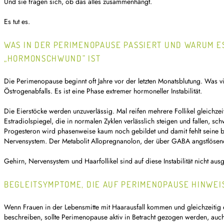
Und sie fragen sich, ob das alles zusammenhängt.
Es tut es.
WAS IN DER PERIMENOPAUSE PASSIERT UND WARUM ES
„HORMONSCHWUND” IST
Die Perimenopause beginnt oft Jahre vor der letzten Monatsblutung. Was vi
Östrogenabfalls. Es ist eine Phase extremer hormoneller Instabilität.
Die Eierstöcke werden unzuverlässig. Mal reifen mehrere Follikel gleichzei
Estradiolspiegel, die in normalen Zyklen verlässlich steigen und fallen, s
Progesteron wird phasenweise kaum noch gebildet und damit fehlt seine b
Nervensystem. Der Metabolit Allopregnanolon, der über GABA angstlösend 
Gehirn, Nervensystem und Haarfollikel sind auf diese Instabilität nicht ausg
BEGLEITSYMPTOME, DIE AUF PERIMENOPAUSE HINWEI
Wenn Frauen in der Lebensmitte mit Haarausfall kommen und gleichzeiti
beschreiben, sollte Perimenopause aktiv in Betracht gezogen werden, auch