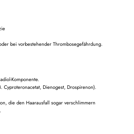
zie
 oder bei vorbestehender Thrombosegefährdung.
radiol-Komponente.
B. Cyproteronacetat, Dienogest, Drospirenon).
ron, die den Haarausfall sogar verschlimmern
.