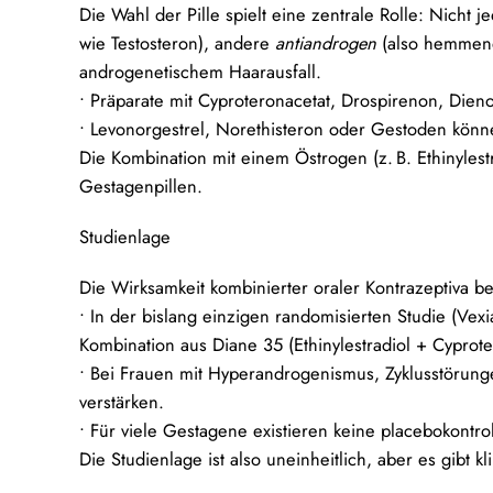
Die Wahl der Pille spielt eine zentrale Rolle: Nich
wie Testosteron), andere
antiandrogen
(also hemmend 
androgenetischem Haarausfall.
• Präparate mit
Cyproteronacetat, Drospirenon, Dien
•
Levonorgestrel, Norethisteron oder Gestoden
könne
Die Kombination mit einem Östrogen (z. B. Ethinylest
Gestagenpillen.
Studienlage
Die Wirksamkeit kombinierter oraler Kontrazeptiva b
• In der bislang einzigen randomisierten Studie (Vex
Kombination aus Diane 35 (Ethinylestradiol + Cypro
• Bei Frauen mit Hyperandrogenismus, Zyklusstörun
verstärken.
• Für viele Gestagene existieren keine placebokontro
Die Studienlage ist also uneinheitlich, aber es gibt 