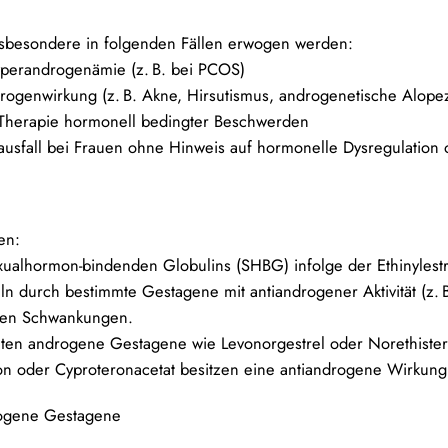
nsbesondere in folgenden Fällen erwogen werden:
yperandrogenämie (z. B. bei PCOS)
drogenwirkung (z. B. Akne, Hirsutismus, androgenetische Alope
d Therapie hormonell bedingter Beschwerden
ausfall bei Frauen
ohne Hinweis
auf hormonelle Dysregulation
en:
ualhormon-bindenden Globulins (SHBG) infolge der Ethinylest
ln durch bestimmte Gestagene mit antiandrogener Aktivität (z. 
len Schwankungen.
thalten androgene Gestagene wie Levonorgestrel oder Norethiste
n oder Cyproteronacetat besitzen eine antiandrogene Wirkung
drogene Gestagene