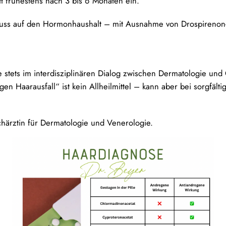
itt frühestens nach 3 bis 6 Monaten ein.
nfluss auf den Hormonhaushalt – mit Ausnahme von Drospirenon-b
 stets im interdisziplinären Dialog zwischen Dermatologie und 
en Haarausfall“ ist kein Allheilmittel – kann aber bei sorgfältig
achärztin für Dermatologie und Venerologie.