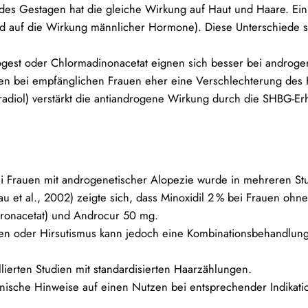
t jedes Gestagen hat die gleiche Wirkung auf Haut und Haare. 
auf die Wirkung männlicher Hormone). Diese Unterschiede sin
ogest oder Chlormadinonacetat
eignen sich besser bei androgen
n bei empfänglichen Frauen eher eine Verschlechterung des H
radiol) verstärkt die antiandrogene Wirkung durch die SHBG-Erh
ei Frauen mit androgenetischer Alopezie wurde in mehreren St
iau et al., 2002) zeigte sich, dass Minoxidil 2 % bei Frauen o
teronacetat) und Androcur 50 mg.
gen oder Hirsutismus kann jedoch eine Kombinationsbehandlung
llierten Studien mit standardisierten Haarzählungen.
klinische Hinweise auf einen Nutzen bei entsprechender Indikati