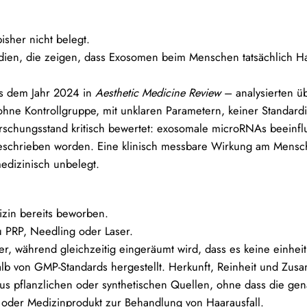
isher nicht belegt.
 Studien, die zeigen, dass Exosomen beim Menschen tatsächlich
us dem Jahr 2024 in
Aesthetic Medicine Review
– analysierten ü
ohne Kontrollgruppe, mit unklaren Parametern, keiner Standar
rschungsstand kritisch bewertet: exosomale microRNAs beeinfl
beschrieben worden. Eine klinisch messbare Wirkung am Mensche
medizinisch unbelegt.
zin bereits beworben.
u PRP, Needling oder Laser.
r, während gleichzeitig eingeräumt wird, dass es keine einheitli
lb von GMP-Standards hergestellt. Herkunft, Reinheit und Zus
us pflanzlichen oder synthetischen Quellen, ohne dass die genau
l oder Medizinprodukt zur Behandlung von Haarausfall.