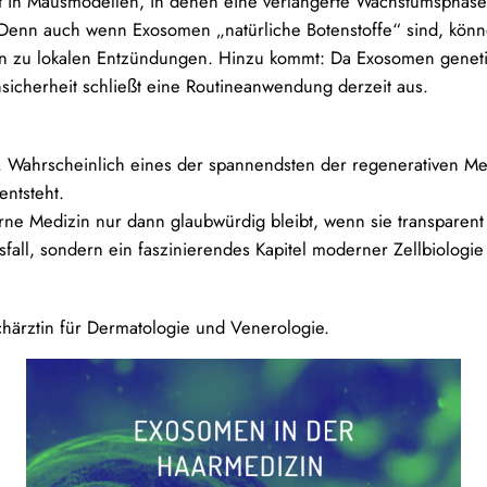
t in Mausmodellen, in denen eine verlängerte Wachstumsphase b
t. Denn auch wenn Exosomen „natürliche Botenstoffe“ sind, könn
n zu lokalen Entzündungen. Hinzu kommt: Da Exosomen genetisch
sicherheit schließt eine Routineanwendung derzeit aus.
Wahrscheinlich eines der spannendsten der regenerativen Medi
ntsteht.
ne Medizin nur dann glaubwürdig bleibt, wenn sie transparent 
l, sondern ein faszinierendes Kapitel moderner Zellbiologie i
achärztin für Dermatologie und Venerologie.