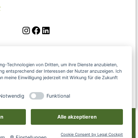
R
Instagram
Facebook
LinkedIn
er.de
ing-Technologien von Dritten, um ihre Dienste anzubieten,
ng entsprechend der Interessen der Nutzer anzuzeigen. Ich
 meine Einwilligung jederzeit mit Wirkung für die Zukunft
PRESSUM
DATENSCHUTZ
Notwendig
Funktional
en
Alle akzeptieren
Cookie Consent by Legal Cockpit
um
Einstellungen