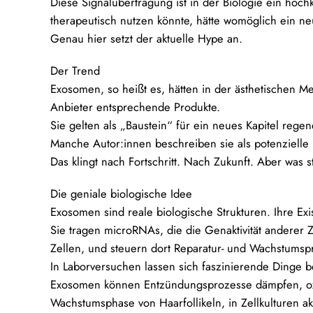
Diese Signalübertragung ist in der Biologie ein ho
therapeutisch nutzen könnte, hätte womöglich ein n
Genau hier setzt der aktuelle Hype an.
Der Trend
Exosomen, so heißt es, hätten in der ästhetischen Me
Anbieter entsprechende Produkte.
Sie gelten als „Baustein“ für ein neues Kapitel regen
Manche Autor:innen beschreiben sie als potenzielle
Das klingt nach Fortschritt. Nach Zukunft. Aber was st
Die geniale biologische Idee
Exosomen sind reale biologische Strukturen. Ihre Exis
Sie tragen microRNAs, die die Genaktivität anderer 
Zellen, und steuern dort Reparatur- und Wachstumsp
In Laborversuchen lassen sich faszinierende Dinge 
Exosomen können Entzündungsprozesse dämpfen, oxida
Wachstumsphase von Haarfollikeln, in Zellkulturen a