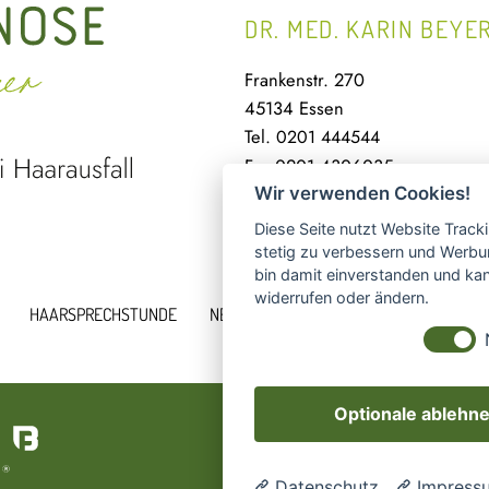
DR. MED. KARIN BEYE
Frankenstr. 270
45134 Essen
Tel.
0201 444544
Fax
0201 4306035
Mail
praxis@haardiagnose-dr-bey
Wir verwenden Cookies!
Diese Seite nutzt Website Track
stetig zu verbessern und Werbu
bin damit einverstanden und kann
widerrufen oder ändern.
HAARSPRECHSTUNDE
NEWS
KONTAKT
IM
Optionale ablehn
Datenschutz
Impress