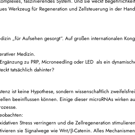
chkomplexes, faszinierendes System. Und sie weckt Begehrlich
eues Werkzeug für Regeneration und Zellsteuerung in der Hand
dizin „für Aufsehen gesorgt“. Auf großen internationalen Kong
erativer Medizin.
 Ergänzung zu PRP, Microneedling oder LED als ein dynamisch
eckt tatsächlich dahinter?
tenz ist keine Hypothese, sondern wissenschaftlich zweifelsfrei
Zellen beeinflussen können. Einige dieser microRNAs wirken a
rozesse.
beobachten:
tiven Stress verringern und die Zellregeneration stimulieren.
ktivieren sie Signalwege wie Wnt/β-Catenin. Alles Mechanismen