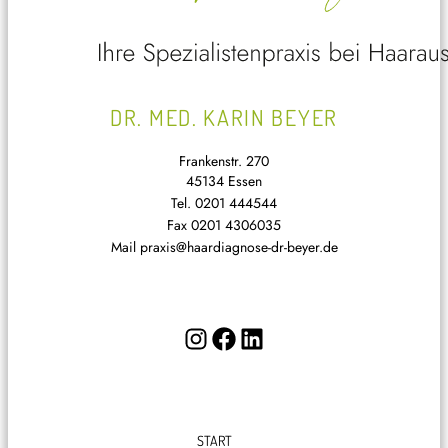
DR. MED. KARIN BEYER
Frankenstr. 270
45134 Essen
Tel.
0201 444544
Fax
0201 4306035
Mail
praxis@haardiagnose-dr-beyer.de
I
F
L
n
a
i
s
c
n
t
e
k
START
a
b
e