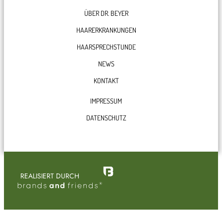
g
o
d
ÜBER DR. BEYER
r
o
I
HAARERKRANKUNGEN
a
k
n
m
HAARSPRECHSTUNDE
NEWS
KONTAKT
IMPRESSUM
DATENSCHUTZ
REALISIERT DURCH